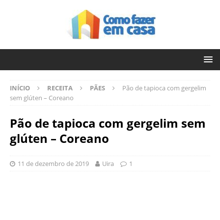
INÍCIO
RECEITA
PÃES
Pão de tapioca com gergelim
sem glúten – Coreano
Pão de tapioca com gergelim sem
glúten – Coreano
11 de dezembro de 2019
Uira
1