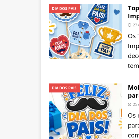
Top
DIA DOS PAIS
Imp
27 
Os 
Imp
dec
tem
Mol
DIA DOS PAIS
par
25 
Os 
par
com