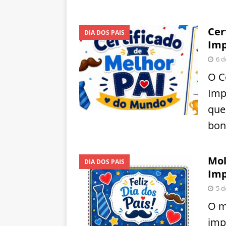
Cer
DIA DOS PAIS
Imp
6 d
O C
Imp
que
bon
Mol
DIA DOS PAIS
Imp
5 d
O m
imp