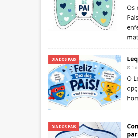
Os 
Pai
enf
mat
Leq
DIA DOS PAIS
1 d
O L
opç
hom
Con
DIA DOS PAIS
par