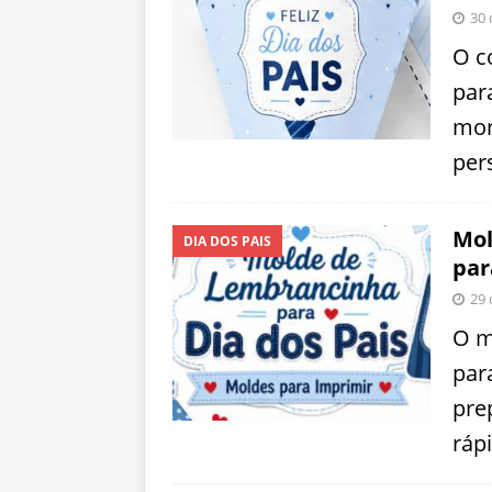
30 
O c
par
mon
per
Mol
DIA DOS PAIS
par
29 
O m
par
pre
ráp