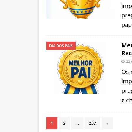
imp
pre
pap
Med
DIA DOS PAIS
Rec
22 
Os 
imp
pre
e c
1
2
…
237
»