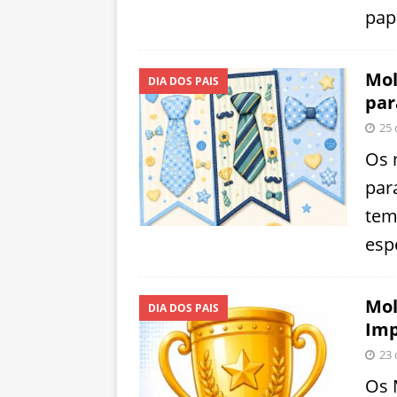
pap
Mol
DIA DOS PAIS
par
25 
Os 
par
tem
espe
Mol
DIA DOS PAIS
Imp
23 
Os 