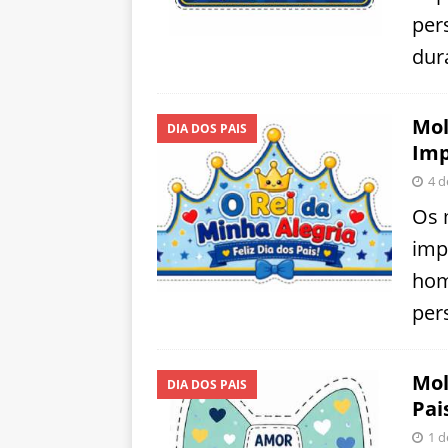
per
dur
Mol
DIA DOS PAIS
Imp
4 d
Os 
imp
hom
per
Mol
DIA DOS PAIS
Pai
1 d