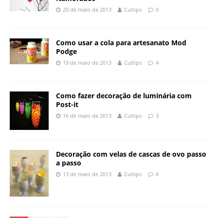
20 de maio de 2013
Cultips
0
Como usar a cola para artesanato Mod
Podge
19 de maio de 2013
Cultips
4
Como fazer decoração de luminária com
Post-it
16 de maio de 2013
Cultips
3
Decoração com velas de cascas de ovo passo
a passo
13 de maio de 2013
Cultips
6