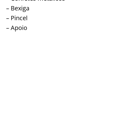
– Bexiga
– Pincel
– Apoio