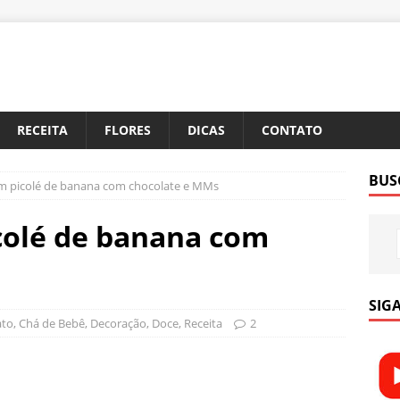
RECEITA
FLORES
DICAS
CONTATO
BUS
m picolé de banana com chocolate e MMs
colé de banana com
SIGA
ato
,
Chá de Bebê
,
Decoração
,
Doce
,
Receita
2