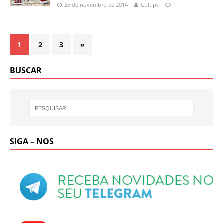
25 de novembro de 2014
Cultips
1
1
2
3
»
BUSCAR
SIGA – NOS