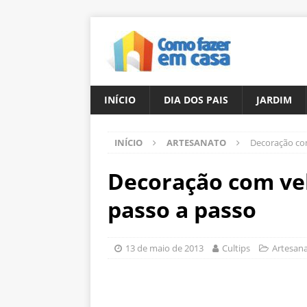
INÍCIO
DIA DOS PAIS
JARDIM
INÍCIO
ARTESANATO
Decoração com
Decoração com vel
passo a passo
13 de maio de 2013
Cultips
Artesan