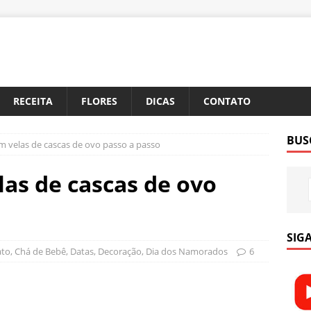
RECEITA
FLORES
DICAS
CONTATO
BUS
 velas de cascas de ovo passo a passo
as de cascas de ovo
SIGA
ato
,
Chá de Bebê
,
Datas
,
Decoração
,
Dia dos Namorados
6