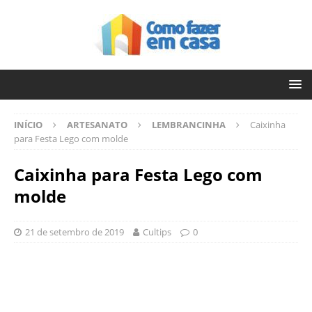
INÍCIO
ARTESANATO
LEMBRANCINHA
Caixinha
para Festa Lego com molde
Caixinha para Festa Lego com
molde
21 de setembro de 2019
Cultips
0