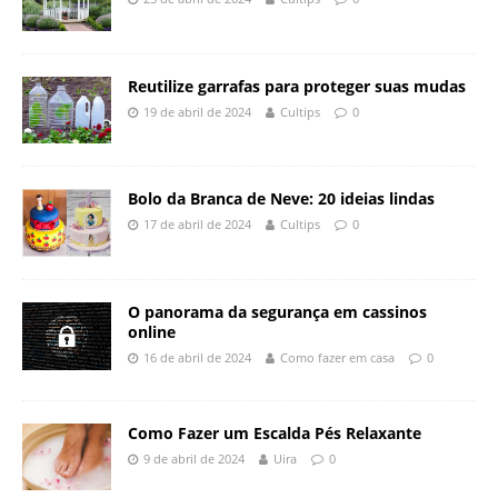
Reutilize garrafas para proteger suas mudas
19 de abril de 2024
Cultips
0
Bolo da Branca de Neve: 20 ideias lindas
17 de abril de 2024
Cultips
0
O panorama da segurança em cassinos
online
16 de abril de 2024
Como fazer em casa
0
Como Fazer um Escalda Pés Relaxante
9 de abril de 2024
Uira
0