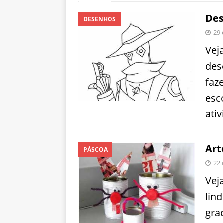
Des
DESENHOS
29 
Vej
des
faz
esc
ati
Art
PÁSCOA
22 
Veja
lin
gra