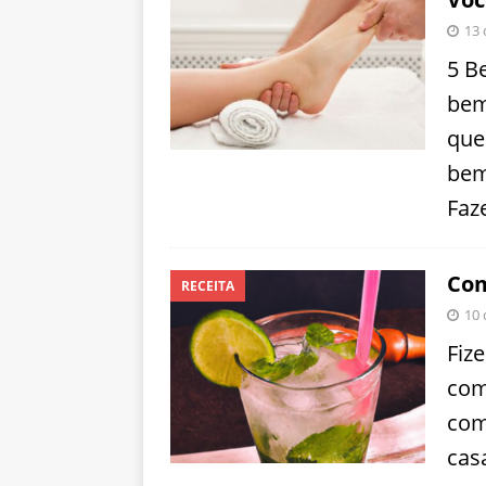
13 
5 B
bem
que
bem
Faz
Com
RECEITA
10 
Fiz
com
com
cas