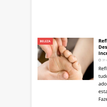
Ref
BELEZA
Des
Incr
31 
Ref
tud
ado
est
Faz