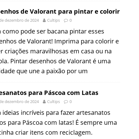
enhos de Valorant para pintar e colorir
de dezembro de 2024
Cultips
0
a como pode ser bacana pintar esses
enhos de Valorant! Imprima para colorir e
er criações maravilhosas em casa ou na
ola. Pintar desenhos de Valorant é uma
vidade que une a paixão por um
esanatos para Páscoa com Latas
de dezembro de 2024
Cultips
0
 ideias incríveis para fazer artesanatos
dos para Páscoa com latas! É sempre uma
cinha criar itens com reciclagem.