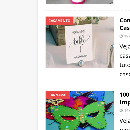
Com
CASAMENTO
Ca
19 
Vej
cas
tuto
cas
100
CARNAVAL
Imp
14 
Vej
par