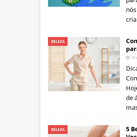
nós
cri
Com
BELEZA
par
13 
Dic
Com
Hoj
de 
mas
5 B
BELEZA
Voc