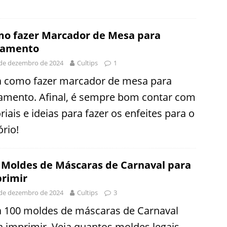
o fazer Marcador de Mesa para
samento
de dezembro de 2024
Cultips
1
a como fazer marcador de mesa para
amento. Afinal, é sempre bom contar com
riais e ideias para fazer os enfeites para o
ório!
 Moldes de Máscaras de Carnaval para
rimir
de dezembro de 2024
Cultips
3
a 100 moldes de máscaras de Carnaval
a imprimir. Veja quantos moldes legais