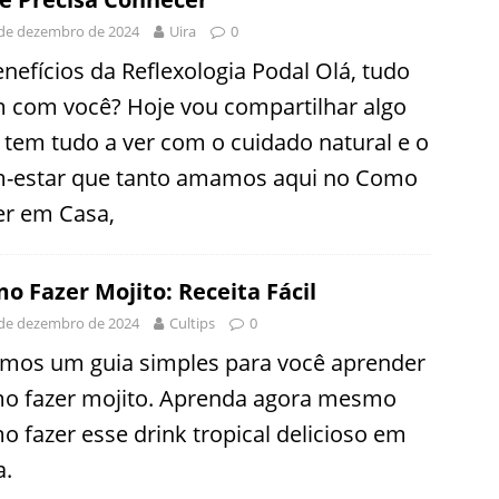
de dezembro de 2024
Uira
0
enefícios da Reflexologia Podal Olá, tudo
 com você? Hoje vou compartilhar algo
 tem tudo a ver com o cuidado natural e o
-estar que tanto amamos aqui no Como
er em Casa,
o Fazer Mojito: Receita Fácil
de dezembro de 2024
Cultips
0
emos um guia simples para você aprender
o fazer mojito. Aprenda agora mesmo
o fazer esse drink tropical delicioso em
a.