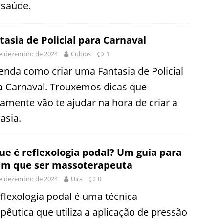
 saúde.
tasia de Policial para Carnaval
e dezembro de 2024
Cultips
1
enda como criar uma Fantasia de Policial
a Carnaval. Trouxemos dicas que
tamente vão te ajudar na hora de criar a
asia.
ue é reflexologia podal? Um guia para
m que ser massoterapeuta
e dezembro de 2024
Uira
0
eflexologia podal é uma técnica
apêutica que utiliza a aplicação de pressão