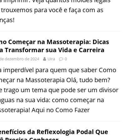
 trouxemos para você e faça com as
anças!
o Começar na Massoterapia: Dicas
a Transformar sua Vida e Carreira
de dezembro de 2024
Uira
0
a imperdível para quem que saber Como
eçar na Massoterapia Olá, tudo bem?
e trago um tema que pode ser um divisor
águas na sua vida: como começar na
soterapia! Aqui no Como Fazer
enefícios da Reflexologia Podal Que
ê Precisa Conhecer