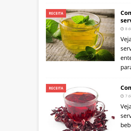
Com
RECEITA
ser
8 d
Vej
ser
ent
par
Com
RECEITA
7 d
Vej
ser
beb