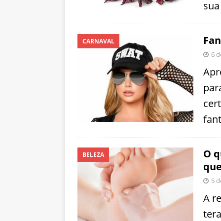
sua
Fan
CARNAVAL
6 d
Apr
par
cer
fant
O q
BELEZA
que
5 d
A r
ter