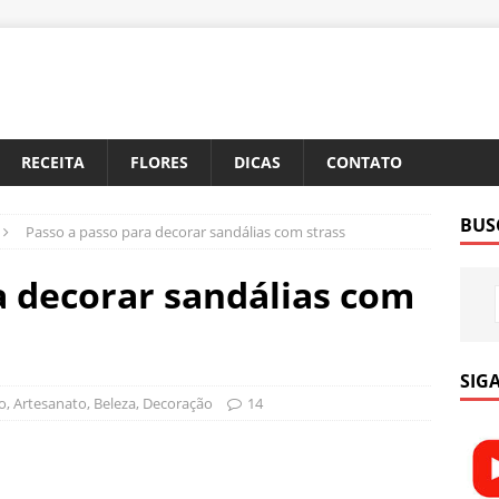
RECEITA
FLORES
DICAS
CONTATO
BUS
Passo a passo para decorar sandálias com strass
a decorar sandálias com
SIGA
o
,
Artesanato
,
Beleza
,
Decoração
14