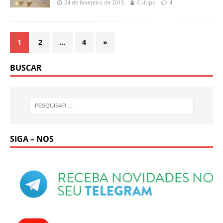
24 de fevereiro de 2015
Cultips
4
1
2
…
4
»
BUSCAR
SIGA – NOS