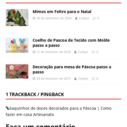
Mimos em Feltro para o Natal
26 de setembro de 2024
Cultips
0
Coelho de Pascoa de Tecido com Molde
passo a passo
21 de fevereiro de 2018
Cultips
0
Decoração para mesa de Páscoa passo a
passo
24 de fevereiro de 2015
Cultips
0
1 TRACKBACK / PINGBACK
Saquinhos de doces decorados para a Páscoa | Como
fazer em casa Artesanato
Faça um comentário