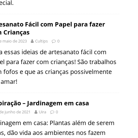
cial.
esanato Fácil com Papel para fazer
 Crianças
e maio de 2023
Cultips
0
a essas ideias de artesanato fácil com
el para fazer com crianças! São trabalhos
 fofos e que as crianças possivelmente
 amar!
piração – Jardinagem em casa
de junho de 2021
Uira
0
dinagem em casa: Plantas além de serem
as, dão vida aos ambientes nos fazem