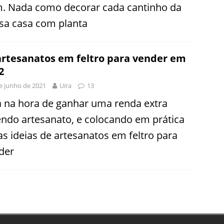
. Nada como decorar cada cantinho da
sa casa com planta
artesanatos em feltro para vender em
2
e junho de 2021
Uira
13
á na hora de ganhar uma renda extra
endo artesanato, e colocando em prática
as ideias de artesanatos em feltro para
der