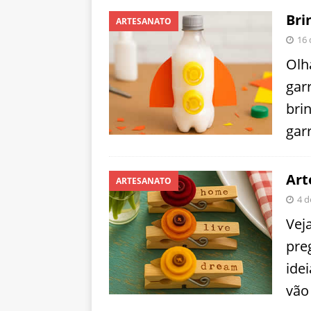
Bri
ARTESANATO
16
Olh
gar
bri
garr
Art
ARTESANATO
4 d
Vej
pre
ide
vão