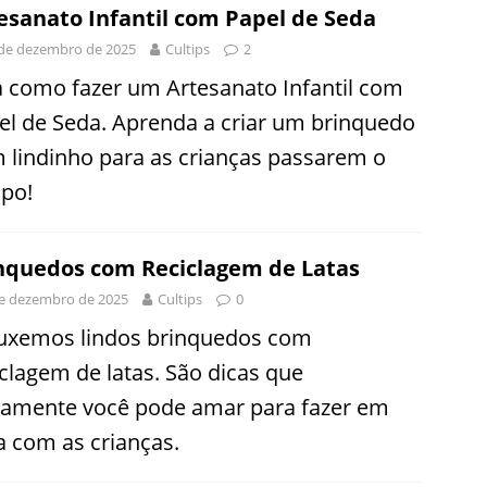
esanato Infantil com Papel de Seda
de dezembro de 2025
Cultips
2
a como fazer um Artesanato Infantil com
el de Seda. Aprenda a criar um brinquedo
 lindinho para as crianças passarem o
po!
nquedos com Reciclagem de Latas
e dezembro de 2025
Cultips
0
uxemos lindos brinquedos com
iclagem de latas. São dicas que
tamente você pode amar para fazer em
a com as crianças.