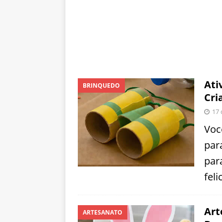
Ati
BRINQUEDO
Cri
17 
Voc
par
par
feli
Art
ARTESANATO