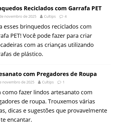
nquedos Reciclados com Garrafa PET
 de novembro de 2025
Cultips
4
a esses brinquedos reciclados com
rafa PET! Você pode fazer para criar
ncadeiras com as crianças utilizando
afas de plástico.
esanato com Pregadores de Roupa
e novembro de 2025
Cultips
1
a como fazer lindos artesanato com
gadores de roupa. Trouxemos várias
ias, dicas e sugestões que provavelmente
 te encantar.