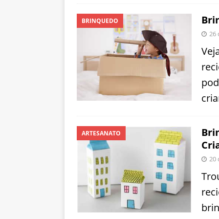
Bri
BRINQUEDO
26 
Vej
rec
pod
cri
Bri
ARTESANATO
Cri
20 
Tro
rec
bri