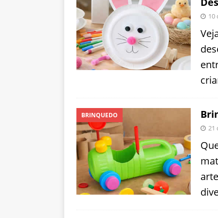
Des
10 
Vej
des
ent
cri
Bri
BRINQUEDO
21 
Que
mat
art
dive