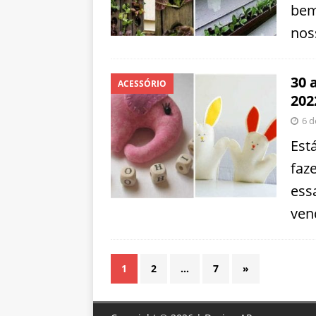
bem
nos
30 
ACESSÓRIO
202
6 d
Est
faz
ess
ven
1
2
…
7
»