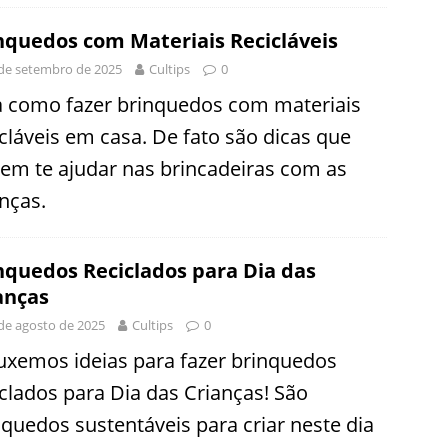
nquedos com Materiais Recicláveis
de setembro de 2025
Cultips
0
a como fazer brinquedos com materiais
icláveis em casa. De fato são dicas que
em te ajudar nas brincadeiras com as
anças.
nquedos Reciclados para Dia das
anças
de agosto de 2025
Cultips
0
uxemos ideias para fazer brinquedos
iclados para Dia das Crianças! São
nquedos sustentáveis para criar neste dia