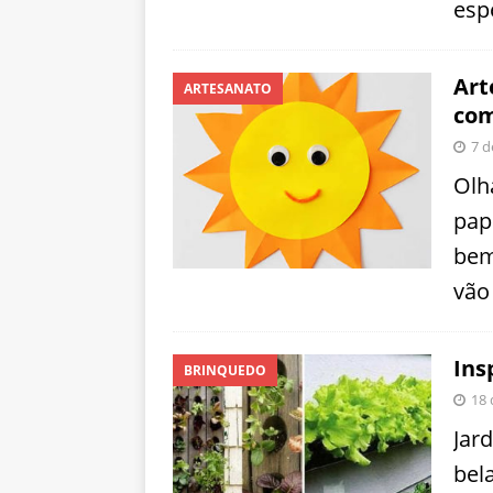
espe
Art
ARTESANATO
com
7 d
Olh
pap
bem
vão
Ins
BRINQUEDO
18 
Jar
bel