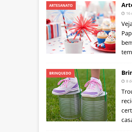
Art
ARTESANATO
16 
Vej
Pap
bem
tem
Bri
BRINQUEDO
8 d
Tro
rec
cer
cas