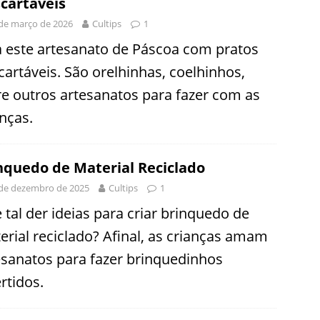
cartáveis
de março de 2026
Cultips
1
a este artesanato de Páscoa com pratos
cartáveis. São orelhinhas, coelhinhos,
re outros artesanatos para fazer com as
anças.
nquedo de Material Reciclado
de dezembro de 2025
Cultips
1
 tal der ideias para criar brinquedo de
erial reciclado? Afinal, as crianças amam
esanatos para fazer brinquedinhos
rtidos.