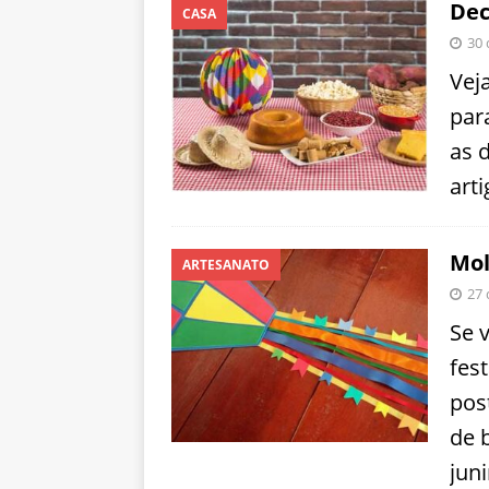
Dec
CASA
30 
Vej
par
as 
arti
Mol
ARTESANATO
27 
Se 
fest
pos
de 
juni