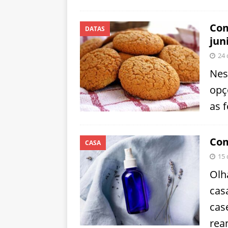
Com
DATAS
jun
24 
Nes
opç
as 
Com
CASA
15 
Olh
cas
cas
rea