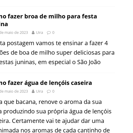
o fazer broa de milho para festa
ina
de maio de 2023
Uira
0
ta postagem vamos te ensinar a fazer 4
ões de boa de milho super deliciosas para
festas juninas, em especial o São João
o fazer água de lençóis caseira
de maio de 2023
Uira
0
a que bacana, renove o aroma da sua
a produzindo sua própria água de lençóis
eira. Certamente vai te ajudar dar uma
nimada nos aromas de cada cantinho de