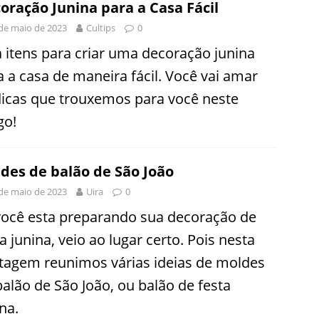
oração Junina para a Casa Fácil
de maio de 2023
Cultips
0
a itens para criar uma decoração junina
a a casa de maneira fácil. Você vai amar
dicas que trouxemos para você neste
go!
des de balão de São João
de maio de 2023
Uira
0
você esta preparando sua decoração de
a junina, veio ao lugar certo. Pois nesta
tagem reunimos várias ideias de moldes
balão de São João, ou balão de festa
na.