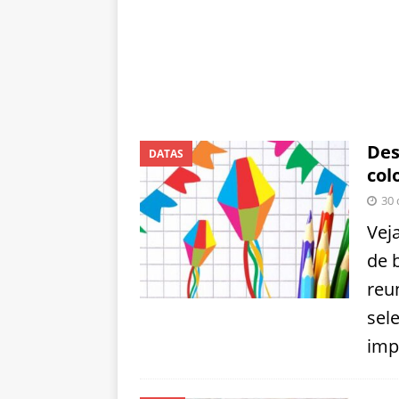
Des
DATAS
col
30 
Vej
de 
reu
sel
imp