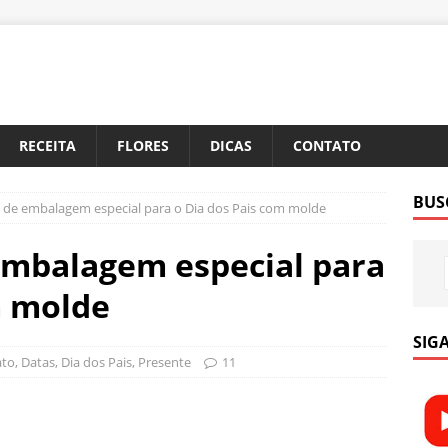
RECEITA
FLORES
DICAS
CONTATO
BUS
 de embalagem especial para o Dia dos Pais com molde
embalagem especial para
m molde
SIGA
ato
,
Datas
,
Dia dos Pais
,
Presente
11