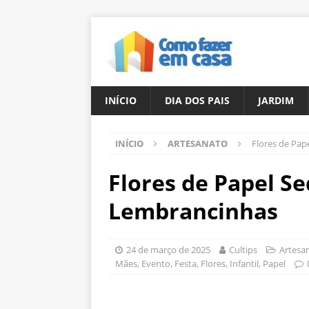
INÍCIO
DIA DOS PAIS
JARDIM
INÍCIO
ARTESANATO
Flores de Pap
Flores de Papel Se
Lembrancinhas
24 de março de 2025
Cultips
Artesa
Mães
,
Evento
,
Festa
,
Flores
,
Infantil
,
Papel