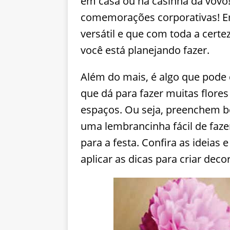
em casa ou na casinha da vovó
comemorações corporativas! Em
versátil e que com toda a cert
você está planejando fazer.
Além do mais, é algo que pode 
que dá para fazer muitas flore
espaços. Ou seja, preenchem b
uma lembrancinha fácil de faz
para a festa. Confira as ideia
aplicar as dicas para criar dec