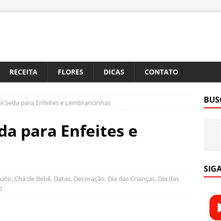
RECEITA
FLORES
DICAS
CONTATO
BUS
el Seda para Enfeites e Lembrancinhas
da para Enfeites e
SIGA
nato
,
Chá de Bebê
,
Datas
,
Decoração
,
Dia das Crianças
,
Dia das
0