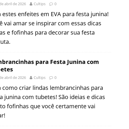
de abril de 2026
Cultips
0
a estes enfeites em EVA para festa junina!
ê vai amar se inspirar com essas dicas
das e fofinhas para decorar sua festa
uta.
brancinhas para Festa Junina com
etes
de abril de 2026
Cultips
0
a como criar lindas lembrancinhas para
ta junina com tubetes! São ideias e dicas
to fofinhas que você certamente vai
r!