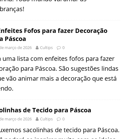
branças!
Enfeites Fofos para fazer Decoração
a Páscoa
de março de 2026
Cultips
0
a uma lista com enfeites fofos para fazer
oração para Páscoa. São sugestões lindas
ue vão animar mais a decoração que está
endo.
olinhas de Tecido para Páscoa
de março de 2026
Cultips
0
uxemos sacolinhas de tecido para Páscoa.