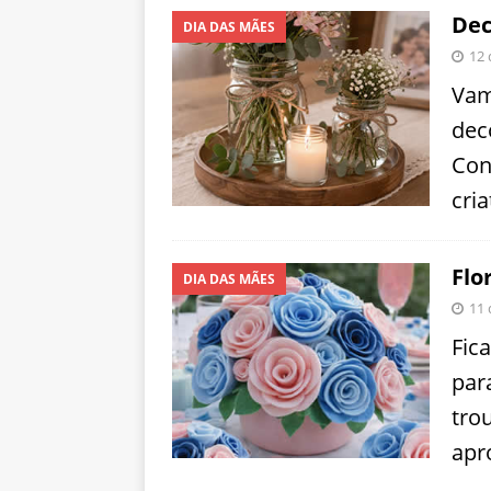
Dec
DIA DAS MÃES
12 
Vam
dec
Con
cria
Flo
DIA DAS MÃES
11 
Fica
par
tro
apr