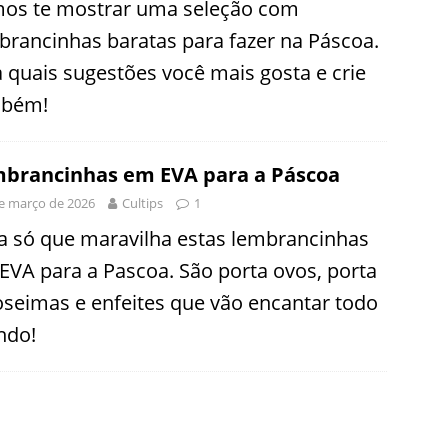
os te mostrar uma seleção com
brancinhas baratas para fazer na Páscoa.
a quais sugestões você mais gosta e crie
bém!
brancinhas em EVA para a Páscoa
e março de 2026
Cultips
1
a só que maravilha estas lembrancinhas
EVA para a Pascoa. São porta ovos, porta
oseimas e enfeites que vão encantar todo
do!