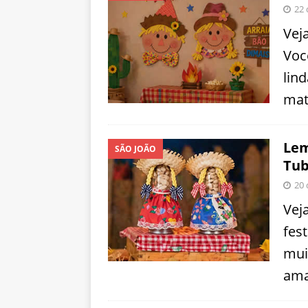
22 
Vej
Voc
lin
mat
Lem
SÃO JOÃO
Tub
20 
Vej
fes
mui
ama