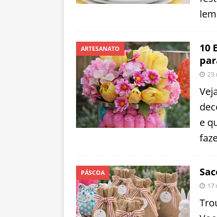
lem
10 
ARTESANATO
par
23 
Vej
dec
e q
faz
Sac
PÁSCOA
17 
Tro