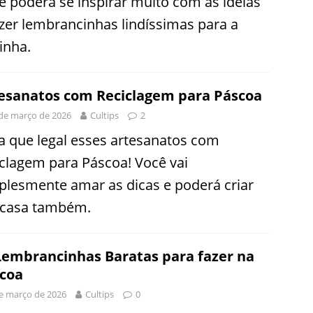
ê poderá se inspirar muito com as ideias
azer lembrancinhas lindíssimas para a
inha.
esanatos com Reciclagem para Páscoa
de março de 2026
Cultips
2
a que legal esses artesanatos com
iclagem para Páscoa! Você vai
plesmente amar as dicas e poderá criar
casa também.
Lembrancinhas Baratas para fazer na
coa
e março de 2026
Cultips
0