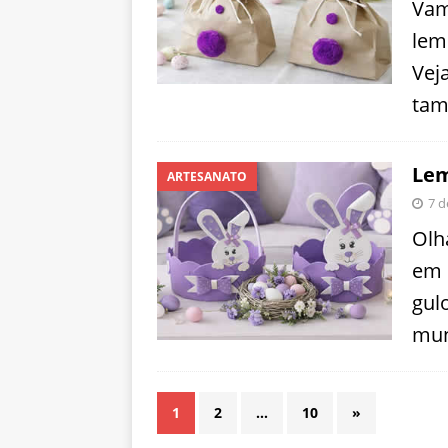
Vam
lem
Vej
tam
Lem
ARTESANATO
7 d
Olh
em 
gul
mun
1
2
…
10
»