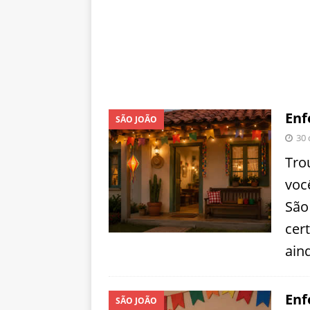
Enf
SÃO JOÃO
30 
Tro
voc
São
cer
ain
Enf
SÃO JOÃO