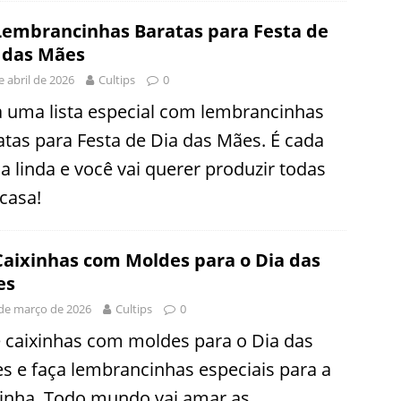
Lembrancinhas Baratas para Festa de
 das Mães
e abril de 2026
Cultips
0
a uma lista especial com lembrancinhas
atas para Festa de Dia das Mães. É cada
sa linda e você vai querer produzir todas
casa!
Caixinhas com Moldes para o Dia das
es
de março de 2026
Cultips
0
e caixinhas com moldes para o Dia das
s e faça lembrancinhas especiais para a
tinha. Todo mundo vai amar as