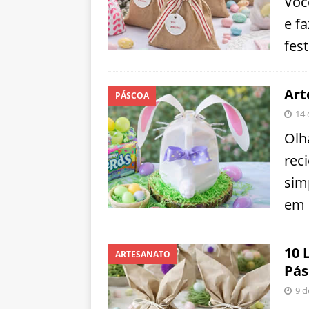
Voc
e f
fest
Art
PÁSCOA
14 
Olh
rec
sim
em 
10 
ARTESANATO
Pás
9 d