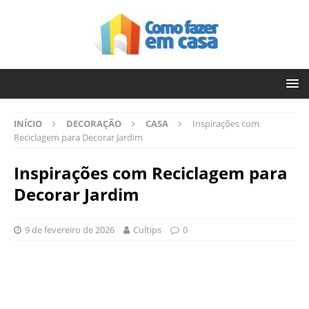
INÍCIO
DECORAÇÃO
CASA
Inspirações com
Reciclagem para Decorar Jardim
Inspirações com Reciclagem para
Decorar Jardim
9 de fevereiro de 2026
Cultips
0