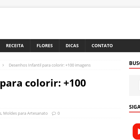
RECEITA
FLORES
DICAS
CONTATO
BUS
Desenhos Infantil para colorir: +100 imagens
para colorir: +100
SIGA
s
,
Moldes para Artesanato
0