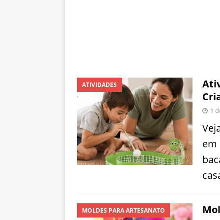
Ati
ATIVIDADES
Cri
1 d
Vej
em 
bac
cas
Mol
MOLDES PARA ARTESANATO