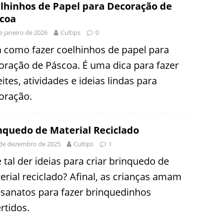
lhinhos de Papel para Decoração de
coa
e janeiro de 2026
Cultips
0
a como fazer coelhinhos de papel para
oração de Páscoa. É uma dica para fazer
ites, atividades e ideias lindas para
oração.
nquedo de Material Reciclado
de dezembro de 2025
Cultips
1
 tal der ideias para criar brinquedo de
erial reciclado? Afinal, as crianças amam
esanatos para fazer brinquedinhos
rtidos.