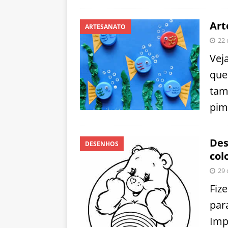
Art
ARTESANATO
22 
Vej
que
tam
pim
Des
DESENHOS
col
29 
Fiz
par
Imp