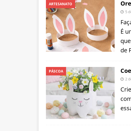
Ore
ARTESANATO
5 d
Faç
É um
que
de 
Coe
PÁSCOA
2 d
Cri
com
ess