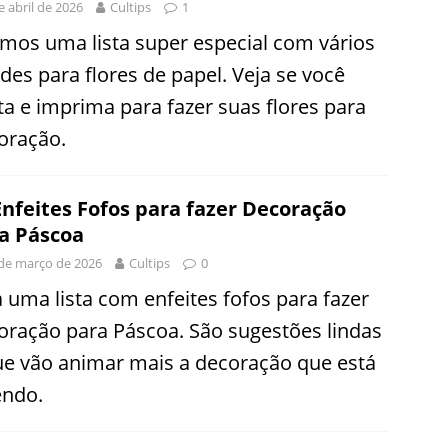
e abril de 2026
Cultips
1
emos uma lista super especial com vários
des para flores de papel. Veja se você
ta e imprima para fazer suas flores para
oração.
Enfeites Fofos para fazer Decoração
a Páscoa
de março de 2026
Cultips
0
a uma lista com enfeites fofos para fazer
oração para Páscoa. São sugestões lindas
ue vão animar mais a decoração que está
endo.