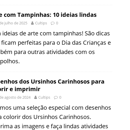
e com Tampinhas: 10 ideias lindas
de julho de 2025
Cultips
0
a ideias de arte com tampinhas! São dicas
 ficam perfeitas para o Dia das Crianças e
bém para outras atividades com os
polhos.
enhos dos Ursinhos Carinhosos para
orir e imprimir
de agosto de 2024
Cultips
0
emos uma seleção especial com desenhos
a colorir dos Ursinhos Carinhosos.
rima as imagens e faça lindas atividades