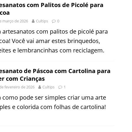
esanatos com Palitos de Picolé para
coa
e março de 2026
Cultips
0
a artesanatos com palitos de picolé para
coa! Você vai amar estes brinquedos,
eites e lembrancinhas com reciclagem.
esanato de Páscoa com Cartolina para
er com Crianças
de fevereiro de 2026
Cultips
1
a como pode ser simples criar uma arte
ples e colorida com folhas de cartolina!