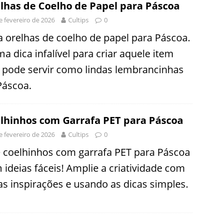
lhas de Coelho de Papel para Páscoa
e fevereiro de 2026
Cultips
0
a orelhas de coelho de papel para Páscoa.
a dica infalível para criar aquele item
 pode servir como lindas lembrancinhas
Páscoa.
lhinhos com Garrafa PET para Páscoa
e fevereiro de 2026
Cultips
0
e coelhinhos com garrafa PET para Páscoa
 ideias fáceis! Amplie a criatividade com
as inspirações e usando as dicas simples.