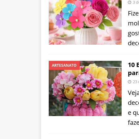
3 d
Fiz
mol
gos
dec
10 
ARTESANATO
par
23 
Vej
dec
e q
faz