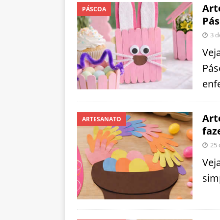
Art
PÁSCOA
Pás
3 d
Vej
Pás
enf
Art
ARTESANATO
faz
25 
Vej
sim