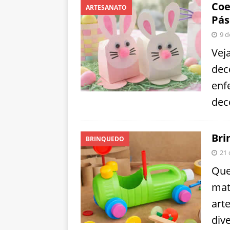
Coe
ARTESANATO
Pás
9 d
Vej
dec
enfe
dec
Bri
BRINQUEDO
21 
Que
mat
art
dive