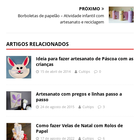
PRÓXIMO
Borboletas de papelão – Atividade infantil com
artesanato e reciclagem
ARTIGOS RELACIONADOS
Ideia para fazer artesanato de Páscoa com as
crianças
15 de abril de 2014
Cultips
0
Artesanato com pregos e linhas passo a
passo
24 de agosto de 2015
Cultips
3
Como fazer Velas de Natal com Rolos de
Papel
17 de agosto de 2022
Cultips
6