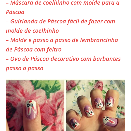
– Máscara de coelhinho com molde para a
Páscoa
– Guirlanda de Páscoa fácil de fazer com
molde de coelhinho
– Molde e passo a passo de lembrancinha
de Páscoa com feltro
– Ovo de Páscoa decorativo com barbantes
passo a passo