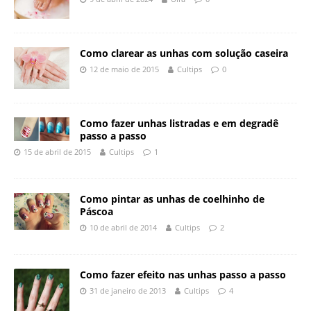
Como clarear as unhas com solução caseira
12 de maio de 2015
Cultips
0
Como fazer unhas listradas e em degradê
passo a passo
15 de abril de 2015
Cultips
1
Como pintar as unhas de coelhinho de
Páscoa
10 de abril de 2014
Cultips
2
Como fazer efeito nas unhas passo a passo
31 de janeiro de 2013
Cultips
4