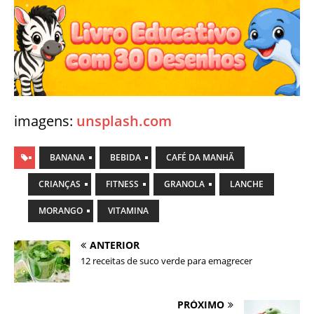
imagens:
unsplash.com
BANANA
BEBIDA
CAFÉ DA MANHÃ
CRIANÇAS
FITNESS
GRANOLA
LANCHE
MORANGO
VITAMINA
ANTERIOR
12 receitas de suco verde para emagrecer
PRÓXIMO