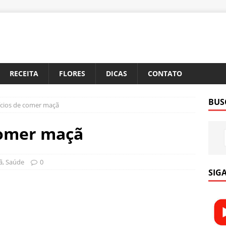
RECEITA
FLORES
DICAS
CONTATO
BUS
ícios de comer maçã
comer maçã
ã
,
Saúde
0
SIGA