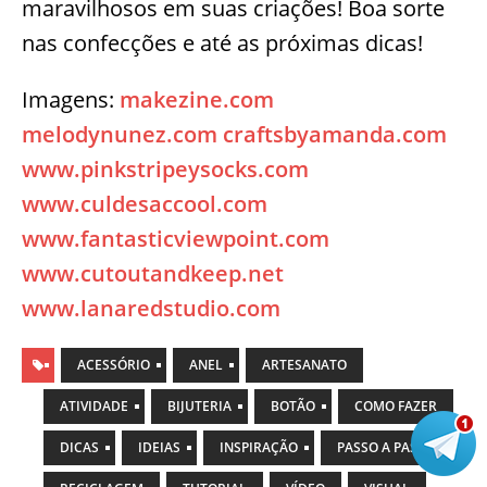
maravilhosos em suas criações! Boa sorte
nas confecções e até as próximas dicas!
Imagens:
makezine.com
melodynunez.com
craftsbyamanda.com
www.pinkstripeysocks.com
www.culdesaccool.com
www.fantasticviewpoint.com
www.cutoutandkeep.net
www.lanaredstudio.com
ACESSÓRIO
ANEL
ARTESANATO
ATIVIDADE
BIJUTERIA
BOTÃO
COMO FAZER
DICAS
IDEIAS
INSPIRAÇÃO
PASSO A PASSO