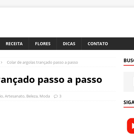
RECEITA
FLORES
DICAS
CONTATO
BUS
Colar de argolas trançado passo a passo
trançado passo a passo
io
,
Artesanato
,
Beleza
,
Moda
3
SIGA