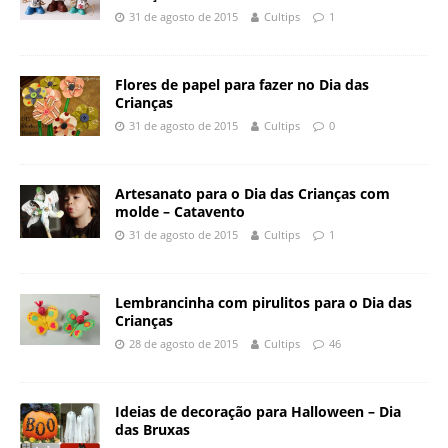
31 de agosto de 2015
Cultips
1
Flores de papel para fazer no Dia das
Crianças
31 de agosto de 2015
Cultips
0
Artesanato para o Dia das Crianças com
molde – Catavento
31 de agosto de 2015
Cultips
1
Lembrancinha com pirulitos para o Dia das
Crianças
28 de agosto de 2015
Cultips
46
Ideias de decoração para Halloween – Dia
das Bruxas