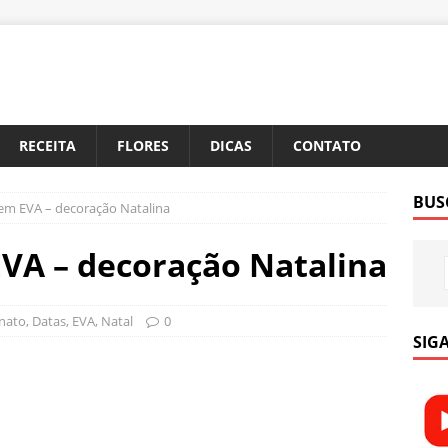
RECEITA
FLORES
DICAS
CONTATO
BUS
 em EVA – decoração Natalina
EVA – decoração Natalina
nato
,
Datas
,
EVA
,
Natal
0
SIGA