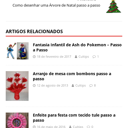
Como desenhar uma Árvore de Natal passo a passo
ARTIGOS RELACIONADOS
Fantasia Infantil de Ash do Pokemon – Passo
a Passo
18 de fevereiro de 2017
Cultips
1
Arranjo de mesa com bombons passo a
passo
12 de agosto de 2013
Cultips
8
Enfeite para festa com tecido tule passo a
passo
16 de maio de 2016
Cultips
0