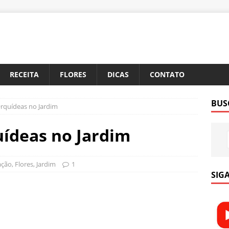
RECEITA
FLORES
DICAS
CONTATO
BUS
Orquídeas no Jardim
uídeas no Jardim
ação
,
Flores
,
Jardim
1
SIGA