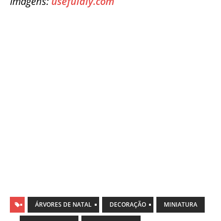
Imagens:
usefuldiy.com
ÁRVORES DE NATAL
DECORAÇÃO
MINIATURA