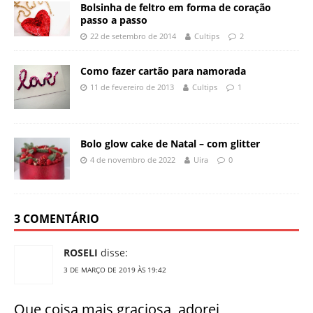
Bolsinha de feltro em forma de coração
passo a passo
22 de setembro de 2014
Cultips
2
Como fazer cartão para namorada
11 de fevereiro de 2013
Cultips
1
Bolo glow cake de Natal – com glitter
4 de novembro de 2022
Uira
0
3 COMENTÁRIO
ROSELI
disse:
3 DE MARÇO DE 2019 ÀS 19:42
Que coisa mais graciosa, adorei