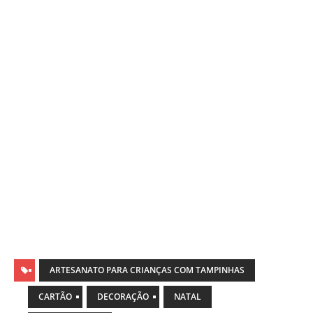
ARTESANATO PARA CRIANÇAS COM TAMPINHAS
CARTÃO
DECORAÇÃO
NATAL