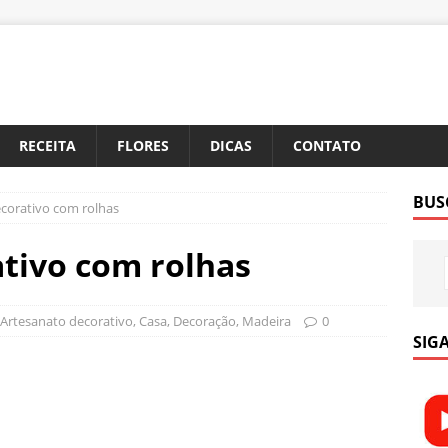
RECEITA
FLORES
DICAS
CONTATO
BUS
corativo com rolhas
tivo com rolhas
Artesanato decorativo
,
Casa
,
Decoração
,
Madeira
0
SIGA