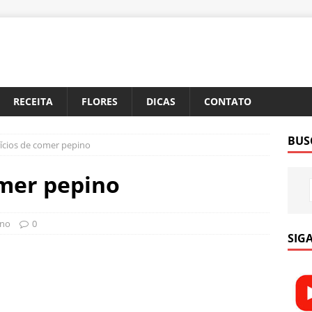
RECEITA
FLORES
DICAS
CONTATO
BUS
ícios de comer pepino
omer pepino
ino
0
SIGA