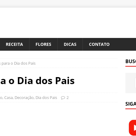
RECEITA
FLORES
DICAS
CONTATO
BUS
 para o Dia dos Pais
a o Dia dos Pais
to
,
Casa
,
Decoração
,
Dia dos Pais
2
SIGA