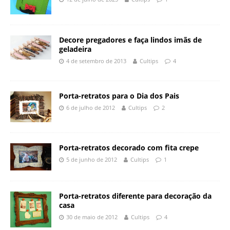
Decore pregadores e faça lindos imãs de
geladeira
4 de setembro de 2013
Cultips
4
Porta-retratos para o Dia dos Pais
6 de julho de 2012
Cultips
2
Porta-retratos decorado com fita crepe
5 de junho de 2012
Cultips
1
Porta-retratos diferente para decoração da
casa
30 de maio de 2012
Cultips
4