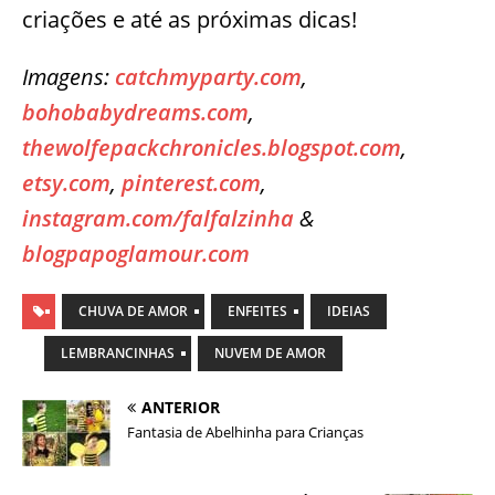
criações e até as próximas dicas!
Imagens:
catchmyparty.com
,
bohobabydreams.com
,
thewolfepackchronicles.blogspot.com
,
etsy.com
,
pinterest.com
,
instagram.com/falfalzinha
&
blogpapoglamour.com
CHUVA DE AMOR
ENFEITES
IDEIAS
LEMBRANCINHAS
NUVEM DE AMOR
ANTERIOR
Fantasia de Abelhinha para Crianças