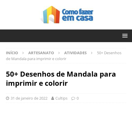
INÍCIO
ARTESANATO
ATIVIDADES
50+ Desenhos
de Mandala para imprimir e colorir
50+ Desenhos de Mandala para
imprimir e colorir
31 de janeiro de 2022
Cultips
0