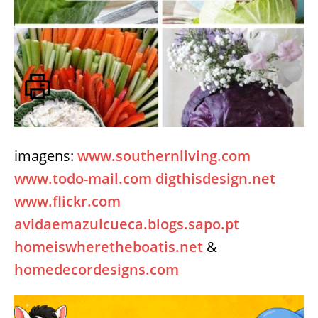
imagens:
www.southernliving.com
www.todo-mail.com
digthisdesign.net
www.flickr.com
avidaemazulcueca.blogs.sapo.pt
homeiswheretheboatis.net
&
homedecordesigns.com