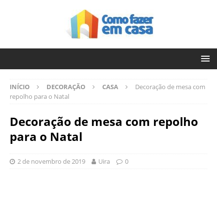
INÍCIO
DECORAÇÃO
CASA
Decoração de mesa com
repolho para o Natal
Decoração de mesa com repolho
para o Natal
2 de novembro de 2019
Uira
0