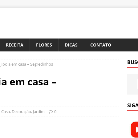
RECEITA
FLORES
DICAS
CONTATO
BUS
jiboia em casa – Segredinhos
ia em casa –
SIGA
,
Casa
,
Decoração
,
Jardim
0