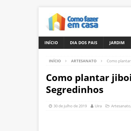
INÍCIO
DIA DOS PAIS
JARDIM
INÍCIO
ARTESANATO
Como plantar 
Como plantar jibo
Segredinhos
30 de julho de 2019
Uira
Artesanato