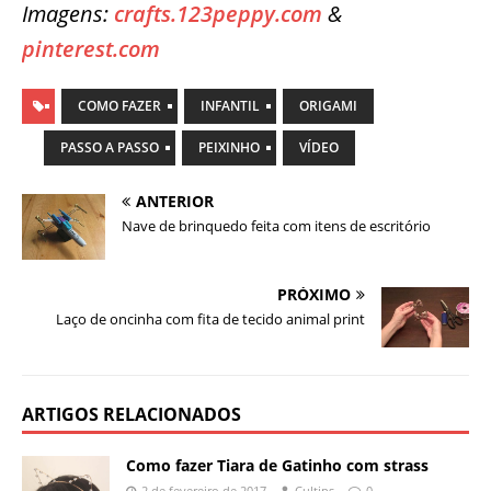
Imagens:
crafts.123peppy.com
&
pinterest.com
COMO FAZER
INFANTIL
ORIGAMI
PASSO A PASSO
PEIXINHO
VÍDEO
ANTERIOR
Nave de brinquedo feita com itens de escritório
PRÓXIMO
Laço de oncinha com fita de tecido animal print
ARTIGOS RELACIONADOS
Como fazer Tiara de Gatinho com strass
2 de fevereiro de 2017
Cultips
0