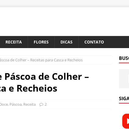
RECEITA
FLORES
DICAS
CONTATO
BUS
scoa de Colher – Receitas para Casca e Recheios
 Páscoa de Colher –
ca e Recheios
SIGA
Doce
,
Páscoa
,
Receita
2