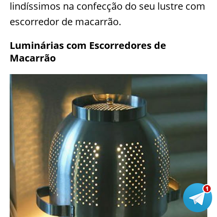
lindíssimos na confecção do seu lustre com
escorredor de macarrão.
Luminárias com Escorredores de
Macarrão