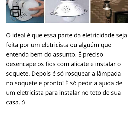
O ideal é que essa parte da eletricidade seja
feita por um eletricista ou alguém que
entenda bem do assunto. É preciso
desencape os fios com alicate e instalar o
soquete. Depois é só rosquear a lâmpada
no soquete e pronto! É só pedir a ajuda de
um eletricista para instalar no teto de sua
casa. :)