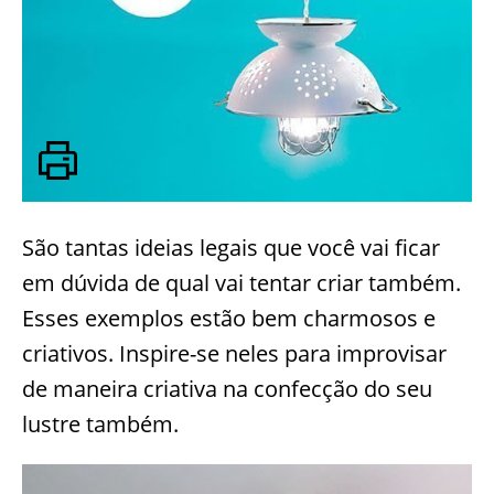
São tantas ideias legais que você vai ficar
em dúvida de qual vai tentar criar também.
Esses exemplos estão bem charmosos e
criativos. Inspire-se neles para improvisar
de maneira criativa na confecção do seu
lustre também.