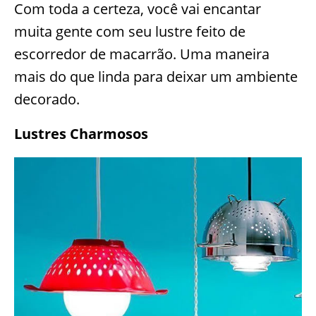
Com toda a certeza, você vai encantar
muita gente com seu lustre feito de
escorredor de macarrão. Uma maneira
mais do que linda para deixar um ambiente
decorado.
Lustres Charmosos