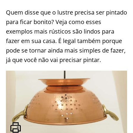
Quem disse que o lustre precisa ser pintado
para ficar bonito? Veja como esses
exemplos mais rústicos são lindos para
fazer em sua casa. É legal também porque
pode se tornar ainda mais simples de fazer,
já que você não vai precisar pintar.