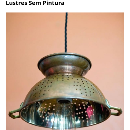
Lustres Sem Pintura