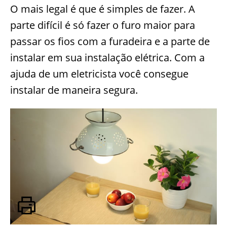
O mais legal é que é simples de fazer. A
parte difícil é só fazer o furo maior para
passar os fios com a furadeira e a parte de
instalar em sua instalação elétrica. Com a
ajuda de um eletricista você consegue
instalar de maneira segura.