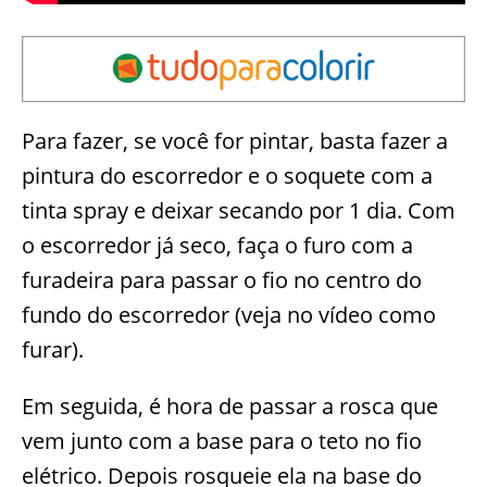
Para fazer, se você for pintar, basta fazer a
pintura do escorredor e o soquete com a
tinta spray e deixar secando por 1 dia. Com
o escorredor já seco, faça o furo com a
furadeira para passar o fio no centro do
fundo do escorredor (veja no vídeo como
furar).
Em seguida, é hora de passar a rosca que
vem junto com a base para o teto no fio
elétrico. Depois rosqueie ela na base do