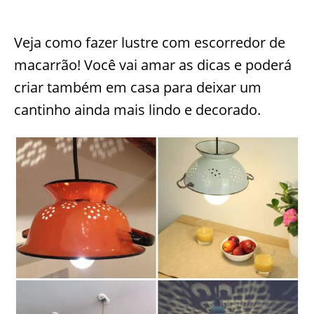
Veja como fazer lustre com escorredor de
macarrão! Você vai amar as dicas e poderá
criar também em casa para deixar um
cantinho ainda mais lindo e decorado.