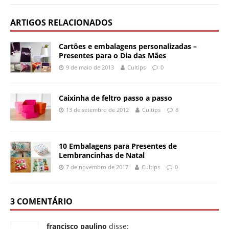
ARTIGOS RELACIONADOS
Cartões e embalagens personalizadas –
Presentes para o Dia das Mães
9 de maio de 2013
Cultips
0
Caixinha de feltro passo a passo
13 de setembro de 2012
Cultips
8
10 Embalagens para Presentes de
Lembrancinhas de Natal
7 de novembro de 2017
Cultips
0
3 COMENTÁRIO
francisco paulino
disse: