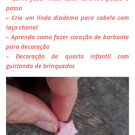
passo
– Crie um lindo diadema para cabelo com
laço chanel
– Aprenda como fazer coração de barbante
para decoração
– Decoração de quarto infantil com
guirlanda de brinquedos