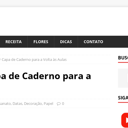
RECEITA
FLORES
DICAS
CONTATO
BUS
Capa de Caderno para a Volta às Aulas
a de Caderno para a
SIGA
sanato
,
Datas
,
Decoração
,
Papel
0