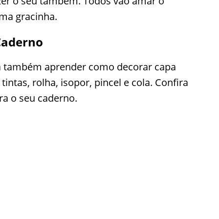
zer o seu também. Todos vão amar o
uma gracinha.
Caderno
asa também aprender como decorar capa
intas, rolha, isopor, pincel e cola. Confira
ra o seu caderno.