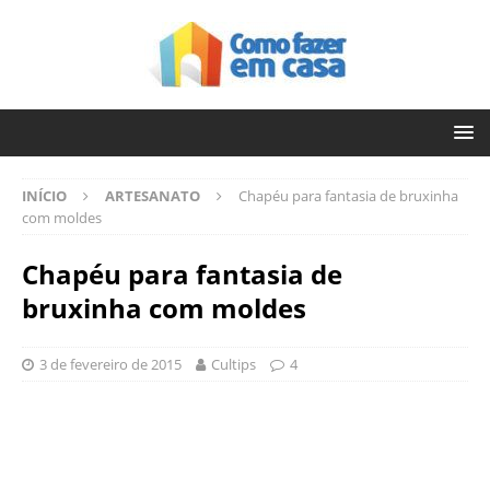
INÍCIO
ARTESANATO
Chapéu para fantasia de bruxinha
com moldes
Chapéu para fantasia de
bruxinha com moldes
3 de fevereiro de 2015
Cultips
4