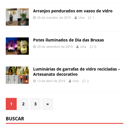
Arranjos pendurados em vasos de vidro
26 de outubro de 2019
Uira
1
Potes iluminados de Dia das Bruxas
29 de setembro de 2019
Uira
0
Luminárias de garrafas de vidro recicladas –
Artesanato decorativo
13 de abril de 2019
Uira
2
1
2
3
»
BUSCAR