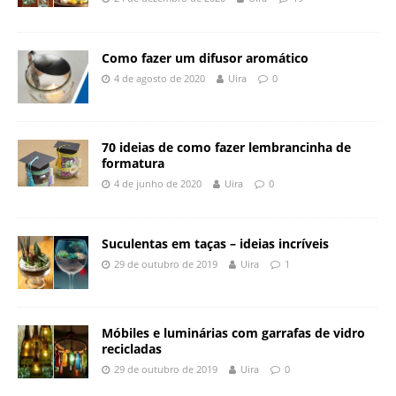
Como fazer um difusor aromático
4 de agosto de 2020
Uira
0
70 ideias de como fazer lembrancinha de
formatura
4 de junho de 2020
Uira
0
Suculentas em taças – ideias incríveis
29 de outubro de 2019
Uira
1
Móbiles e luminárias com garrafas de vidro
recicladas
29 de outubro de 2019
Uira
0