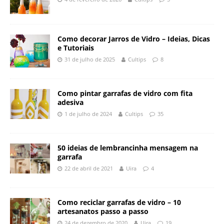
Como decorar Jarros de Vidro – Ideias, Dicas
e Tutoriais
31 de julho de 2025
Cultips
8
Como pintar garrafas de vidro com fita
adesiva
1 de julho de 2024
Cultips
35
50 ideias de lembrancinha mensagem na
garrafa
22 de abril de 2021
Uira
4
Como reciclar garrafas de vidro – 10
artesanatos passo a passo
24 de dezembro de 2020
Uira
19